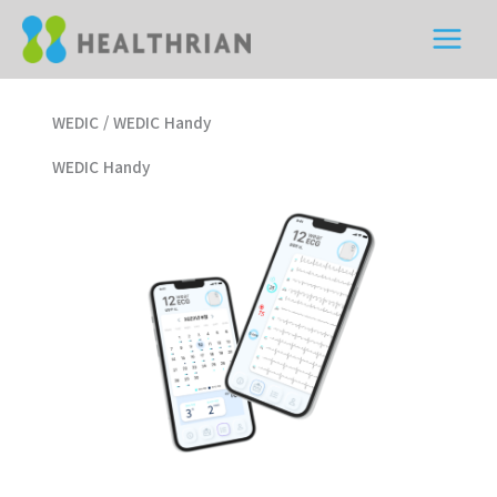
콘
content
MAIN
텐
MENU
츠
로
WEDIC / WEDIC Handy
건
너
WEDIC Handy
뛰
기